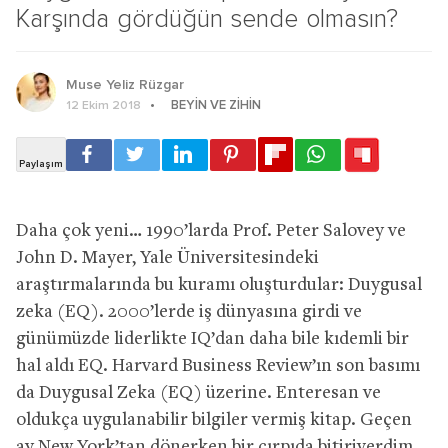
Karşında gördüğün sende olmasın?
Muse Yeliz Rüzgar
BEYIN VE ZIHIN
12 Ekim 2018
Daha çok yeni… 1990’larda Prof. Peter Salovey ve
John D. Mayer, Yale Üniversitesindeki
araştırmalarında bu kuramı oluşturdular: Duygusal
zeka (EQ). 2000’lerde iş dünyasına girdi ve
günümüzde liderlikte IQ’dan daha bile kıdemli bir
hal aldı EQ. Harvard Business Review’ın son basımı
da Duygusal Zeka (EQ) üzerine. Enteresan ve
oldukça uygulanabilir bilgiler vermiş kitap. Geçen
ay New York’tan dönerken bir çırpıda bitiriverdim