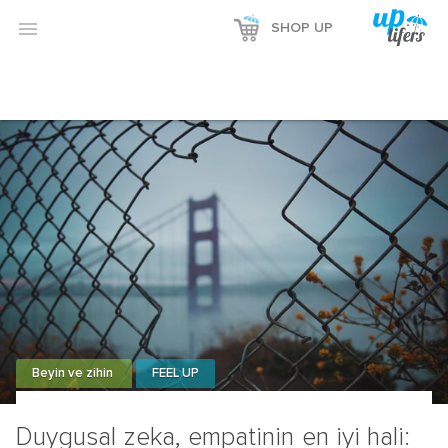

SHOP UP
Beyin ve zihin
FEEL UP
Duygusal zeka, empatinin en iyi hali: