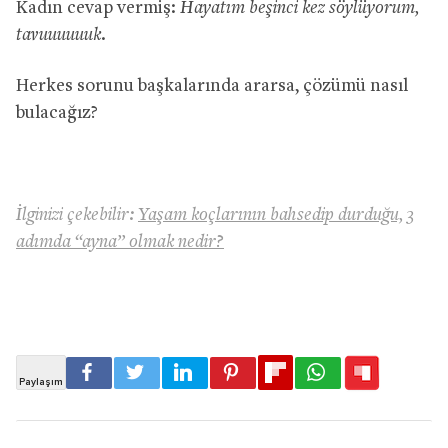
Kadın cevap vermiş:
Hayatım beşinci kez söylüyorum,
tavuuuuuuk.
Herkes sorunu başkalarında ararsa, çözümü nasıl
bulacağız?
İlginizi çekebilir:
Yaşam koçlarının bahsedip durduğu, 3
adımda “ayna” olmak nedir?