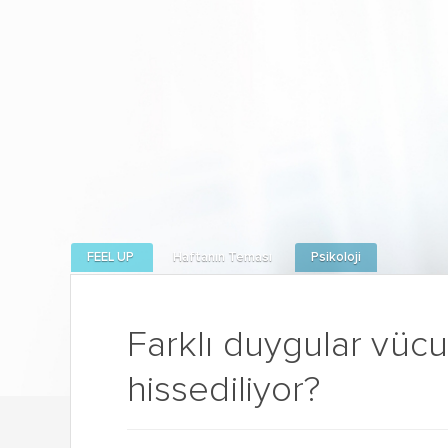
FEEL UP
Haftanın Teması
Psikoloji
Farklı duygular vüc
hissediliyor?