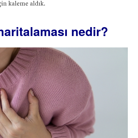
çin kaleme aldık.
aritalaması nedir?