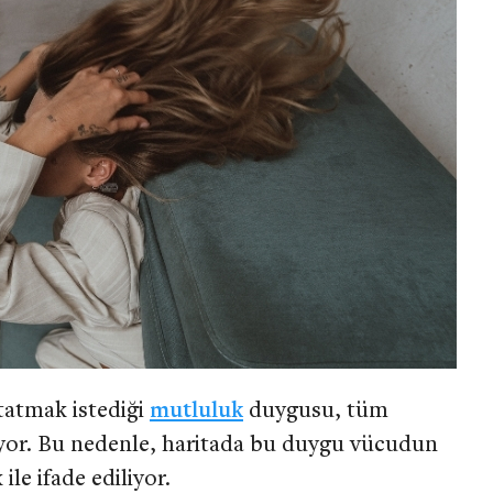
tatmak istediği
mutluluk
duygusu, tüm
liyor. Bu nedenle, haritada bu duygu vücudun
ile ifade ediliyor.