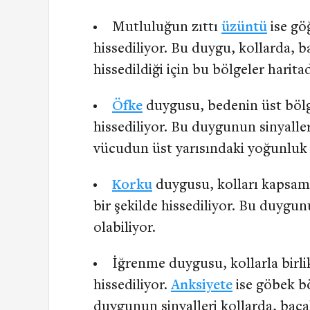
Mutluluğun zıttı
üzüntü
ise gö
hissediliyor. Bu duygu, kollarda, 
hissedildiği için bu bölgeler harita
Öfke
duygusu, bedenin üst bölg
hissediliyor. Bu duygunun sinyaller
vücudun üst yarısındaki yoğunluk 
Korku
duygusu, kolları kapsam
bir şekilde hissediliyor. Bu duygun
olabiliyor.
İğrenme duygusu, kollarla birlik
hissediliyor.
Anksiyete
ise göbek bö
duygunun sinyalleri kollarda, bacak