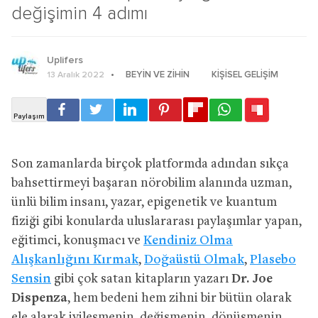
değişimin 4 adımı
Uplifers
BEYIN VE ZIHIN
KIŞISEL GELIŞIM
13 Aralık 2022
Son zamanlarda birçok platformda adından sıkça
bahsettirmeyi başaran nörobilim alanında uzman,
ünlü bilim insanı, yazar, epigenetik ve kuantum
fiziği gibi konularda uluslararası paylaşımlar yapan,
eğitimci, konuşmacı ve
Kendiniz Olma
Alışkanlığını Kırmak
,
Doğaüstü Olmak
,
Plasebo
Sensin
gibi çok satan kitapların yazarı
Dr. Joe
Dispenza
, hem bedeni hem zihni bir bütün olarak
ele alarak iyileşmenin, değişmenin, dönüşmenin,