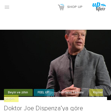
Reklamı Göster

SHOP UP
Reklamı Gizle
Beyin ve zihin
FEEL UP
Haftanın Teması
Kişisel
gelişim
Doktor Joe Dispenza’ya göre