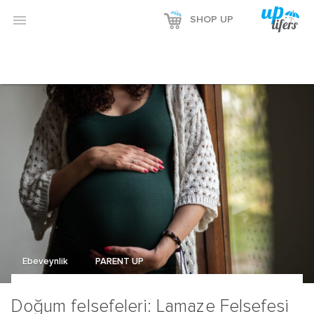

SHOP UP
Ebeveynlik
PARENT UP
Doğum felsefeleri: Lamaze Felsefesi