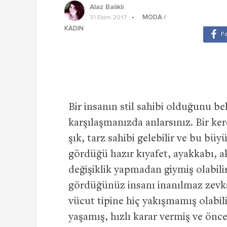
Alaz Balıklı
MODA /
31 Ekim 2017
KADIN
Bir insanın stil sahibi olduğunu be
karşılaşmanızda anlarsınız.
Bir ke
şık, tarz sahibi gelebilir ve bu büy
gördüğü hazır kıyafet, ayakkabı, a
değişiklik yapmadan giymiş olabilir
gördüğünüz insanı inanılmaz zevksi
vücut tipine hiç yakışmamış olabil
yaşamış, hızlı karar vermiş ve önc