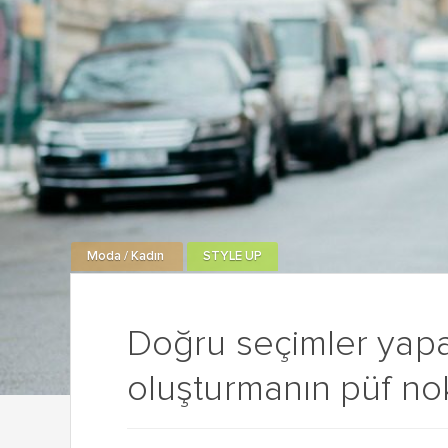
Moda / Kadın
STYLE UP
Doğru seçimler yapar
oluşturmanın püf nok