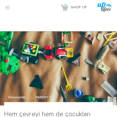
Reklamı Göster

SHOP UP
Reklamı Gizle
Ebeveynlik
PARENT UP
Hem çevreyi hem de çocukları