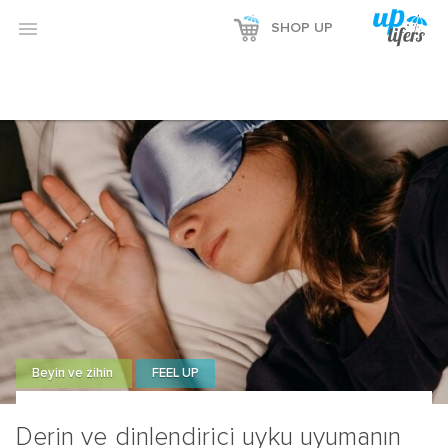

SHOP UP
Beyin ve zihin
FEEL UP
Derin ve dinlendirici uyku uyumanın