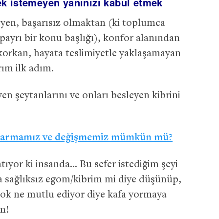
k istemeyen yanınızı kabul etmek
en, başarısız olmaktan (ki toplumca
apayrı bir konu başlığı), konfor alanından
korkan, hayata teslimiyetle yaklaşamayan
rım ilk adım.
n şeytanlarını ve onları besleyen kibrini
ıkarmamız ve değişmemiz mümkün mü?
atıyor ki insanda… Bu sefer istediğim şeyi
a sağlıksız egom/kibrim mi diye düşünüp,
çok ne mutlu ediyor diye kafa yormaya
ım!