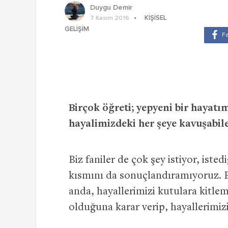
Duygu Demir
KIŞISEL
7 Kasım 2016
GELIŞIM
Birçok öğreti; yepyeni bir hayatım
hayalimizdeki her şeye kavuşabil
Biz faniler de çok şey istiyor, iste
kısmını da sonuçlandıramıyoruz. Bi
anda, hayallerimizi kutulara kitle
olduğuna karar verip, hayallerimiz