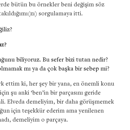
rde bütün bu örnekler beni değişim söz
kıldığımı(zı) sorgulamaya itti.
iliz?
uz?
uğunu biliyoruz. Bu sefer bizi tutan nedir?
ı olmamak mı ya da çok başka bir sebep mi?
 ettim ki, her şey bir yana, en önemli konu
çin şu anki ‘ben’in bir parçasını geride
li. Elveda demeliyim, bir daha görüşmemek
ğun için teşekkür ederim ama yenilenen
madı, demeliyim o parçaya.