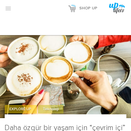

SHOP UP
EXPLORE UP
Teknoloji
Daha özgür bir yaşam için “çevrim içi”