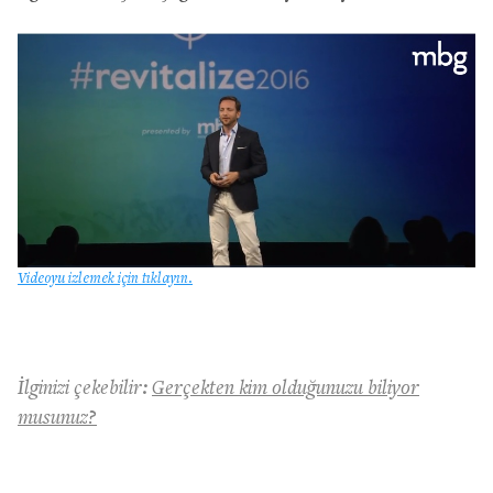
Videoyu izlemek için tıklayın.
İlginizi çekebilir:
Gerçekten kim olduğunuzu biliyor
musunuz?