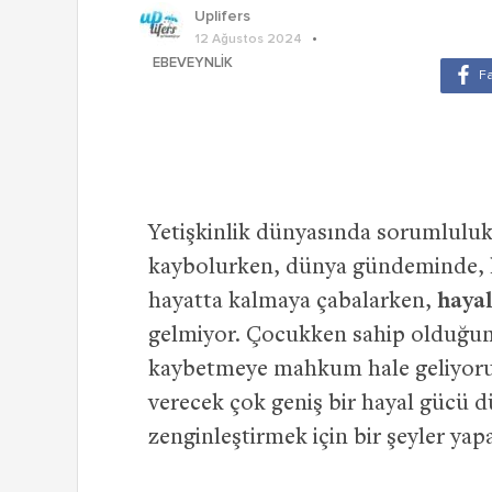
Uplifers
12 Ağustos 2024
EBEVEYNLIK
Yetişkinlik dünyasında sorumlulukl
kaybolurken, dünya gündeminde, k
hayatta kalmaya çabalarken,
haya
gelmiyor. Çocukken sahip olduğum
kaybetmeye mahkum hale geliyor
verecek çok geniş bir hayal gücü d
zenginleştirmek için bir şeyler yapa