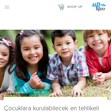

SHOP UP
Ebeveynlik
LIVE UP
Çocuklara kurulabilecek en tehlikeli