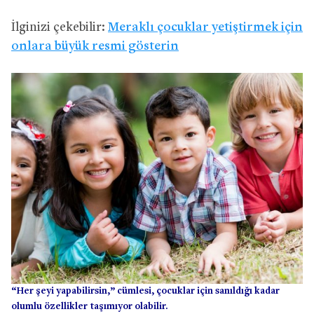
İlginizi çekebilir:
Meraklı çocuklar yetiştirmek için
onlara büyük resmi gösterin
“Her şeyi yapabilirsin,” cümlesi, çocuklar için sanıldığı kadar
olumlu özellikler taşımıyor olabilir.