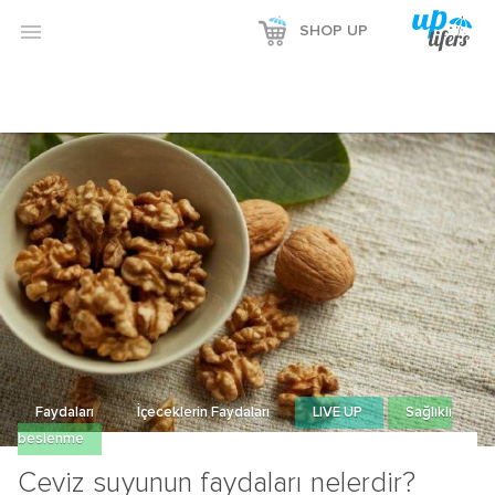

SHOP UP
Faydaları
İçeceklerin Faydaları
LIVE UP
Sağlıklı
beslenme
Ceviz suyunun faydaları nelerdir?