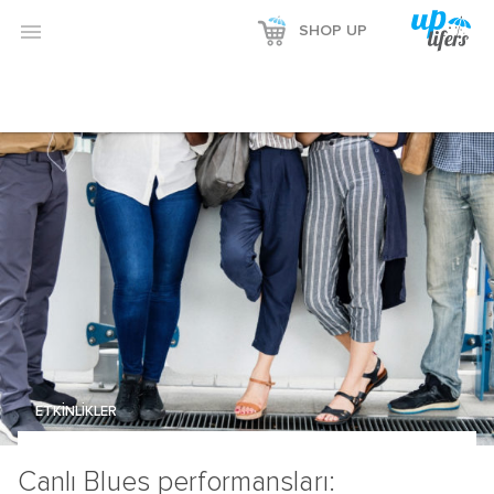

SHOP UP
ETKİNLİKLER
Canlı Blues performansları: