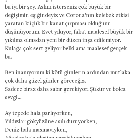
bu iyi bir şey. Aslını isterseniz çok büyük bir
değişimin eşiğindeyiz ve Corona’nın kelebek etkisi
yaratan küçük bir kanat çırpması olduğunu
düşünüyorum. Evet yıkıyor, fakat maalesef büyük bir
yıkılma olmadan yeni bir düzen inşa edilemiyor.
Kulağa çok sert geliyor belki ama maalesef gerçek
bu.
Ben inanıyorum ki kötü günlerin ardından mutlaka
çok daha güzel günler göreceğiz.
Sadece biraz daha sabır gerekiyor. Şükür ve bolca
sevgi…
Ay tepede hala parlıyorken,
Yıldızlar gökyüzüne asılı duruyorken,
Deniz hala masmaviyken,