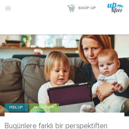

SHOP UP
FEEL UP
Motivasyon
Bugünlere farklı bir perspektiften