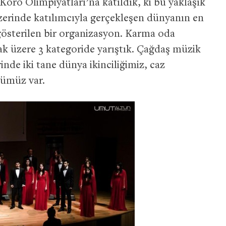
oro Olimpiyatları’na katıldık, ki bu yaklaşık
zerinde katılımcıyla gerçekleşen dünyanın en
gösterilen bir organizasyon. Karma oda
ak üzere 3 kategoride yarıştık. Çağdaş müzik
nde iki tane dünya ikinciliğimiz, caz
ğümüz var.