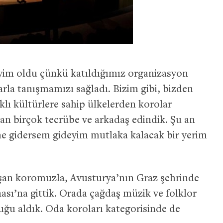
eyim oldu çünkü katıldığımız organizasyon
rla tanışmamızı sağladı. Bizim gibi, bizden
klı kültürlere sahip ülkelerden korolar
an birçok tecrübe ve arkadaş edindik. Şu an
ne gidersem gideyim mutlaka kalacak bir yerim
aşan koromuzla, Avusturya’nın Graz şehrinde
ı’na gittik. Orada çağdaş müzik ve folklor
uğu aldık. Oda koroları kategorisinde de