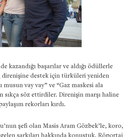
e kazandığı başarılar ve aldığı ödüllerle
ı
direnişine destek için türküleri yeniden
u musun vay vay” ve “Gaz maskesi ala
 sıkça söz ettirdiler. Direnişin marşı haline
aylaşım rekorları kırdı.
su’nun şefi olan Masis Aram Gözbek’le, koro,
e gelen şarkıları hakkında konuştuk. Röportaj