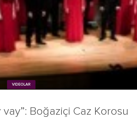
İ
VIDEOLAR
vay”: Boğaziçi Caz Korosu