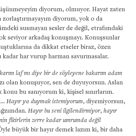
üşünmeyeyim diyorum, olmuyor. Hayat zaten
da zorlaştırmayayım diyorum, yok o da
imdeki susmayan sesler de değil, etrafımdaki
çok seviyor arkadaş konuşmayı. Konuşsunlar
uştuklarına da dikkat etseler biraz, özen
u kadar har vurup harman savurmasalar.
akarım laf mı diye bir de söyleyene bakarım adam
zı olan konuşuyor, sen de duyuyorsun. Aslan
konu bu sanıyorum ki, kişisel sınırlarım.
ki…
Hayır ya duymak istemiyorum
, diyemiyorsun,
ağzımdan.
Hayır bu seni ilgilendirmiyor
,
hayır
enin fikirlerin zerre kadar umrumda değil
le büyük bir hayır demek lazım ki, bir daha