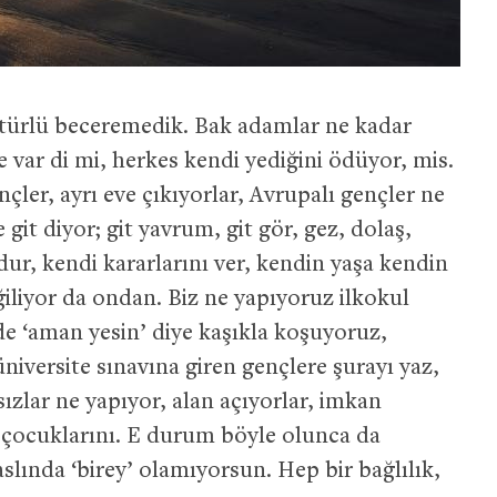
ir türlü beceremedik. Bak adamlar ne kadar
var di mi, herkes kendi yediğini ödüyor, mis.
çler, ayrı eve çıkıyorlar, Avrupalı gençler ne
 git diyor; git yavrum, git gör, gez, dolaş,
dur, kendi kararlarını ver, kendin yaşa kendin
ğiliyor da ondan. Biz ne yapıyoruz ilkokul
de ‘aman yesin’ diye kaşıkla koşuyoruz,
niversite sınavına giren gençlere şurayı yaz,
zlar ne yapıyor, alan açıyorlar, imkan
ar çocuklarını. E durum böyle olunca da
slında ‘birey’ olamıyorsun. Hep bir bağlılık,