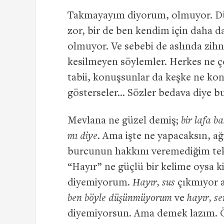
Takmayayım diyorum, olmuyor. D
zor, bir de ben kendim için daha 
olmuyor. Ve sebebi de aslında zihn
kesilmeyen söylemler. Herkes ne 
tabii, konuşsunlar da keşke ne kon
gösterseler… Sözler bedava diye b
Mevlana ne güzel demiş;
bir lafa b
mı diye.
Ama işte ne yapacaksın, ağ
burcunun hakkını veremediğim tek 
“Hayır” ne güçlü bir kelime oysa 
diyemiyorum.
Hayır, sus
çıkmıyor 
ben böyle düşünmüyorum
ve
hayır, s
diyemiyorsun. Ama demek lazım. Öy