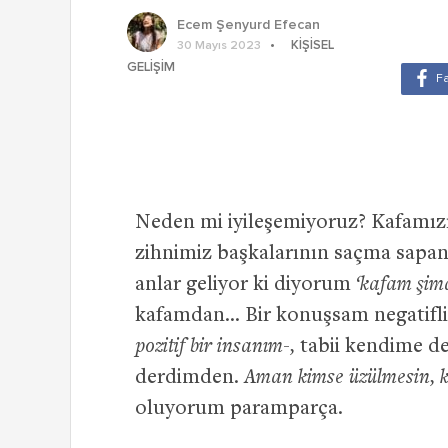
Ecem Şenyurd Efecan
KIŞISEL
30 Mayıs 2023
GELIŞIM
Neden mi iyileşemiyoruz? Kafamızı
zihnimiz başkalarının saçma sapan
anlar geliyor ki diyorum
‘kafam şim
kafamdan… Bir konuşsam negatifli
pozitif bir insanım-,
tabii kendime d
derdimden.
Aman kimse üzülmesin, k
oluyorum paramparça.