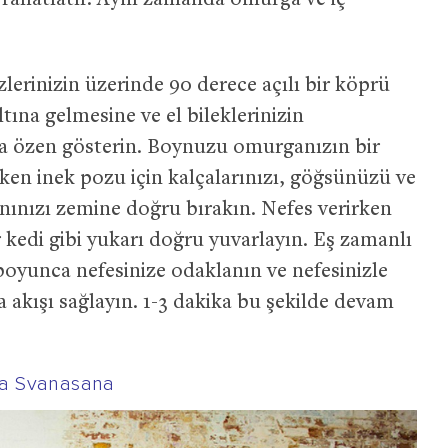
, rahatlatır. Aynı zamanda omurga ve iç
zlerinizin üzerinde 90 derece açılı bir köprü
ltına gelmesine ve el bileklerinizin
na özen gösterin. Boynuzu omurganızın bir
rken inek pozu için kalçalarınızı, göğsünüzü ve
rnınızı zemine doğru bırakın. Nefes verirken
r kedi gibi yukarı doğru yuvarlayın. Eş zamanlı
boyunca nefesinize odaklanın ve nefesinizle
a akışı sağlayın. 1-3 dakika bu şekilde devam
ha Svanasana