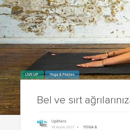
LIVE UP
Yoga & Pilates
Bel ve sırt ağrıların
Uplifers
YOGA &
18 Aralık 2017