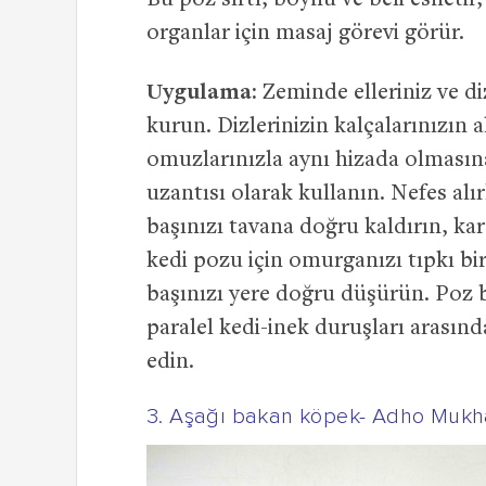
Bu poz sırtı, boynu ve beli esnetir
organlar için masaj görevi görür.
Uygulama:
Zeminde elleriniz ve di
kurun. Dizlerinizin kalçalarınızın a
omuzlarınızla aynı hizada olması
uzantısı olarak kullanın. Nefes alı
başınızı tavana doğru kaldırın, ka
kedi pozu için omurganızı tıpkı bi
başınızı yere doğru düşürün. Poz 
paralel kedi-inek duruşları arasınd
edin.
3. Aşağı bakan köpek- Adho Muk