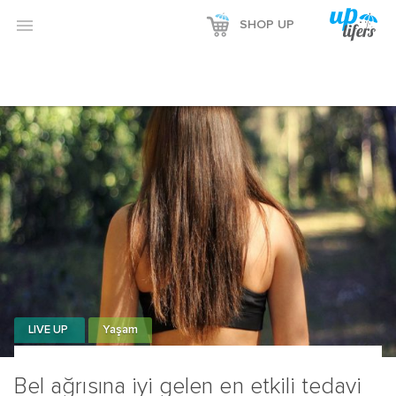
Reklamı Göster

SHOP UP
Reklamı Gizle
LIVE UP
Yaşam
Bel ağrısına iyi gelen en etkili tedavi