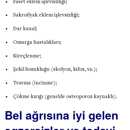
Faset eklem işlevsizliği;
Sakroilyak eklem işlevsizliği;
Dar kanal;
Omurga hastalıkları;
Kireçlenme;
Şekil bozukluğu (skolyoz, kifoz, vs.);
Travma (incinme);
Çökme kırığı (genelde osteoporoz kaynaklı).
Bel ağrısına iyi gelen