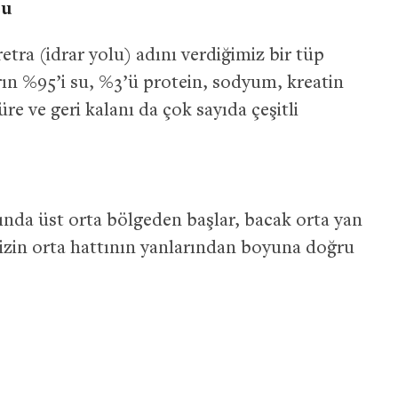
su
tra (idrar yolu) adını verdiğimiz bir tüp
rarın %95’i su, %3’ü protein, sodyum, kreatin
re ve geri kalanı da çok sayıda çeşitli
ında üst orta bölgeden başlar, bacak orta yan
zin orta hattının yanlarından boyuna doğru