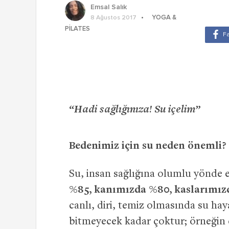
Emsal Salık
YOGA &
8 Ağustos 2017
PILATES
“Hadi sağlığınıza! Su içelim”
Bedenimiz için su neden önemli?
Su, insan sağlığına olumlu yönde et
%85, kanımızda %80, kaslarımızd
canlı, diri, temiz olmasında su ha
bitmeyecek kadar çoktur; örneğin cil