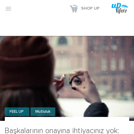

SHOP UP
FEEL UP
Mutluluk
Başkalarının onayına ihtiyacınız yok: