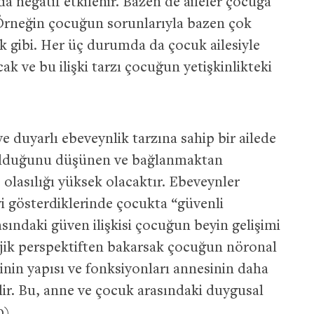
a negatif etkilenir. Bazen de aileler çocuğa
r. Örneğin çocuğun sorunlarıyla bazen çok
ek gibi. Her üç durumda da çocuk ailesiyle
cak ve bu ilişki tarzı çocuğun yetişkinlikteki
e duyarlı ebeveynlik tarzına sahip bir ailede
k olduğunu düşünen ve bağlanmaktan
olasılığı yüksek olacaktır. Ebeveynler
yi gösterdiklerinde çocukta “güvenli
ındaki güven ilişkisi çocuğun beyin gelişimi
ojik perspektiften bakarsak çocuğun nöronal
inin yapısı ve fonksiyonları annesinin daha
ilir. Bu, anne ve çocuk arasındaki duygusal
9)