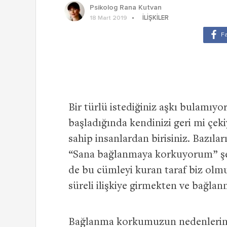
Psikolog Rana Kutvan
İLIŞKILER
18 Mart 2019
Bir türlü istediğiniz aşkı bulamıyo
başladığında kendinizi geri mi çe
sahip insanlardan birisiniz. Bazıl
“Sana bağlanmaya korkuyorum” şe
de bu cümleyi kuran taraf biz olm
süreli ilişkiye girmekten ve bağl
Bağlanma korkumuzun nedenlerini 