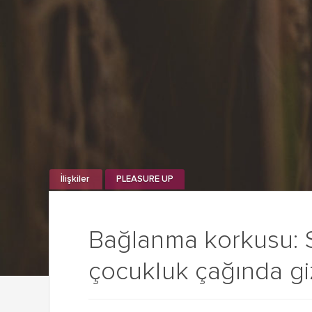
İlişkiler
PLEASURE UP
Bağlanma korkusu: 
çocukluk çağında giz