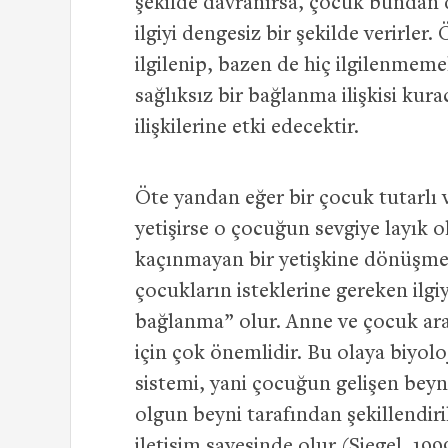
şekilde davranırsa, çocuk bundan d
ilgiyi dengesiz bir şekilde verirle
ilgilenip, bazen de hiç ilgilenmem
sağlıksız bir bağlanma ilişkisi kura
ilişkilerine etki edecektir.
Öte yandan eğer bir çocuk tutarlı v
yetişirse o çocuğun sevgiye layı
kaçınmayan bir yetişkine dönüşme 
çocukların isteklerine gereken ilgi
bağlanma” olur. Anne ve çocuk aras
için çok önemlidir. Bu olaya biyol
sistemi, yani çocuğun gelişen beyn
olgun beyni tarafından şekillendir
iletişim sayesinde olur (Siegel, 199