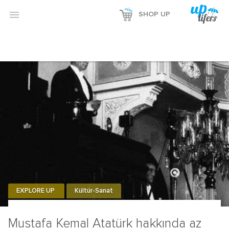
Reklamı Göster

SHOP UP
Reklamı Gizle
EXPLORE UP
Kültür-Sanat
Mustafa Kemal Atatürk hakkında az