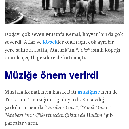
Doğayı çok seven Mustafa Kemal, hayvanları da çok
severdi. Atlar ve
köpek
ler onun için çok ayrı bir
yere sahipti. Hatta, Atatürk’ün
‘’Foks’’
isimli köpeği
onunla çeşitli gezilere de katılmıştı.
Müziğe önem verirdi
Mustafa Kemal, hem klasik Batı
müziğine
hem de
Türk sanat müziğine ilgi duyardı. En sevdiği
şarkılar arasında
‘’Vardar Ovası’’
,
‘’Yanık Ömer’’
,
‘’Atabarı’’
ve
‘’Çökertmeden Çıktım da Halilim’’
gibi
parçalar vardı.