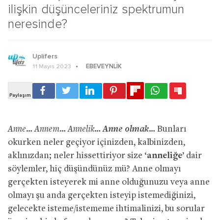
ilişkin düşünceleriniz spektrumun
neresinde?
Uplifers
EBEVEYNLIK
11 Mayıs 2023
Anne olmak
Anne… Annem… Annelik…
…
Bunları
okurken neler geçiyor içinizden, kalbinizden,
aklınızdan; neler hissettiriyor size ‘
anneliğe
’ dair
söylemler, hiç düşündünüz mü? Anne olmayı
gerçekten isteyerek mi anne olduğunuzu veya anne
olmayı şu anda gerçekten isteyip istemediğinizi,
gelecekte isteme/istememe ihtimalinizi, bu sorular