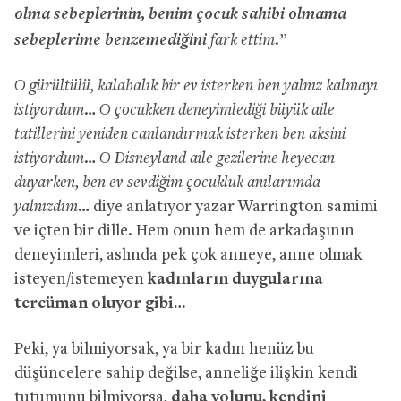
olma sebeplerinin, benim çocuk sahibi olmama
sebeplerime benzemediğini
fark ettim.”
O gürültülü, kalabalık bir ev isterken ben yalnız kalmayı
istiyordum… O çocukken deneyimlediği büyük aile
tatillerini yeniden canlandırmak isterken ben aksini
istiyordum… O Disneyland aile gezilerine heyecan
duyarken, ben ev sevdiğim çocukluk anılarımda
yalnızdım…
diye anlatıyor yazar Warrington samimi
ve içten bir dille. Hem onun hem de arkadaşının
deneyimleri, aslında pek çok anneye, anne olmak
isteyen/istemeyen
kadınların duygularına
tercüman oluyor gibi…
Peki, ya bilmiyorsak, ya bir kadın henüz bu
düşüncelere sahip değilse, anneliğe ilişkin kendi
tutumunu bilmiyorsa,
daha yolunu, kendini