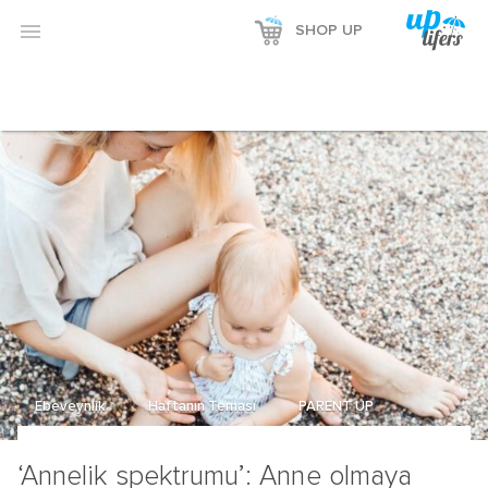

SHOP UP
Ebeveynlik
Haftanın Teması
PARENT UP
‘Annelik spektrumu’: Anne olmaya