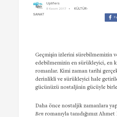
Uplifers
KÜLTÜR-
8 Kasım 2017
SANAT
Geçmişin izlerini sürebilmemizin v
edebilmemizin en sürükleyici, en ke
romanlar. Kimi zaman tarihi gerçe
derinlikli ve sürükleyici hale getir
gücünüzü nostaljinin gücüyle birleş
Daha önce nostaljik zamanlara ya
Ben
romanıyla tanıdığımız Ahmet E