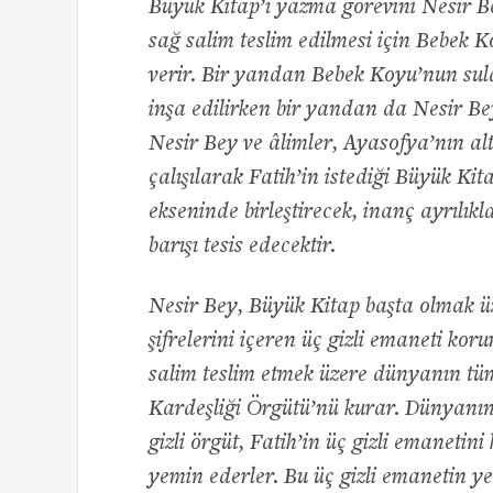
Büyük Kitap’ı yazma görevini Nesir Be
sağ salim teslim edilmesi için Bebek Ko
verir. Bir yandan Bebek Koyu’nun sul
inşa edilirken bir yandan da Nesir Bey
Nesir Bey ve âlimler, Ayasofya’nın alt
çalışılarak Fatih’in istediği Büyük Kita
ekseninde birleştirecek, inanç ayrılık
barışı tesis edecektir.
Nesir Bey, Büyük Kitap başta olmak ü
şifrelerini içeren üç gizli emaneti k
salim teslim etmek üzere dünyanın tü
Kardeşliği Örgütü’nü kurar. Dünyanın 
gizli örgüt, Fatih’in üç gizli emaneti
yemin ederler. Bu üç gizli emanetin y