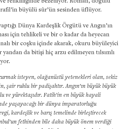
a ve renkliliğinde bezeniyor. Roman, doğulu
rafil’in büyülü sûr’ün sesinden üflüyor.
yaptığı Dünya Kardeşlik Örgütü ve Angın’ın
ası için tehlikeli ve bir o kadar da heyecan
tınalı bir coşku içinde akarak, okuru büyüleyici
 yandan da bitişi hiç arzu edilmeyen tılsımlı
ıyor.
kurmak isteyen, olağanüstü yetenekleri olan, sekiz
, şair ruhlu bir padişahtır. Angın’ın büyük büyük
u ve yürektaşıdır. Fatih’in en büyük hayali
içinde yaşayacağı bir dünya imparatorluğu
gi, kardeşlik ve barış temelinde birleştirecek
anbul’un fethinden bile daha büyük önem verdiği