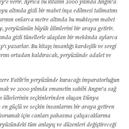
y’e verir. Ayrıca bu kitabın 2000 yılında Angın’a
yu altında gizli bir mabet inşa edilmesi talimatını
arının onlarca metre altında bu muhteşem mabet
, yeryüzünün büyük âlimlerini bir araya getirir.
ında gizli tünellerle ulaşılan bir mekânda aylarca
p’ı yazarlar. Bu kitap; insanlığı kardeşlik ve sevgi
larını ortadan kaldıracak, yeryüzünde adalet ve
zere Fatih’in yeryüzünde kuracağı imparatorluğun
orumak ve 2000 yılında emanetin sahibi Angın’a sağ
m ülkelerinin seçkinlerinden oluşan Dünya
en güçlü ve seçkin insanlarını bir araya getiren
ni korumak için canları pahasına çalışacaklarına
eryüzündeki tüm anlayış ve düzenleri değiştireceği