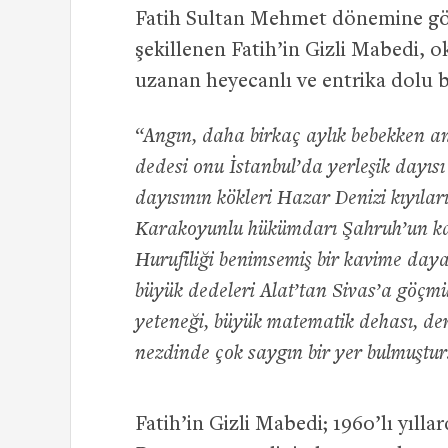
Fatih Sultan Mehmet dönemine gö
şekillenen Fatih’in Gizli Mabedi, 
uzanan heyecanlı ve entrika dolu 
“Angın, daha birkaç aylık bebekken ann
dedesi onu İstanbul’da yerleşik dayısı
dayısının kökleri Hazar Denizi kıyıla
Karakoyunlu hükümdarı Şahruh’un ka
Hurufiliği benimsemiş bir kavime day
büyük dedeleri Alat’tan Sivas’a göçmü
yeteneği, büyük matematik dehası, der
nezdinde çok saygın bir yer bulmuştur
Fatih’in Gizli Mabedi; 1960’lı yıllar