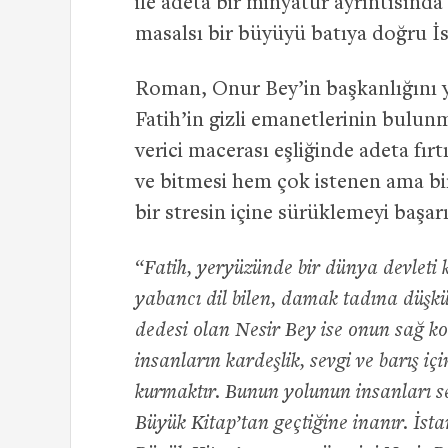
ile adeta bir minyatür ayrıntısınd
masalsı bir büyüyü batıya doğru İs
Roman, Onur Bey’in başkanlığını 
Fatih’in gizli emanetlerinin bulunm
verici macerası eşliğinde adeta fır
ve bitmesi hem çok istenen ama bir
bir stresin içine sürüklemeyi başar
“Fatih, yeryüzünde bir dünya devleti 
yabancı dil bilen, damak tadına düşkün
dedesi olan Nesir Bey ise onun sağ kol
insanların kardeşlik, sevgi ve barış 
kurmaktır. Bunun yolunun insanları sev
Büyük Kitap’tan geçtiğine inanır. İst