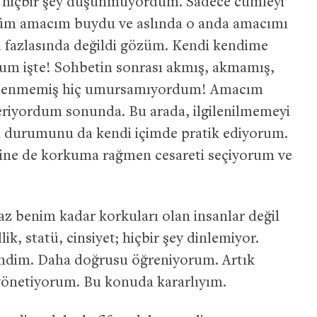
an hiçbir şey düşünmüyordum. Sadece cümleyi
tüm amacım buydu ve aslında o anda amacımı
fazlasında değildi gözüm. Kendi kendime
m işte! Sohbetin sonrası akmış, akmamış,
ilgilenmemiş hiç umursamıyordum! Amacım
ceriyordum sonunda. Bu arada, ilgilenilmemeyi
a durumunu da kendi içimde pratik ediyorum.
ine de korkuma rağmen cesareti seçiyorum ve
 az benim kadar korkuları olan insanlar değil
k, statü, cinsiyet; hiçbir şey dinlemiyor.
endim. Daha doğrusu öğreniyorum. Artık
önetiyorum. Bu konuda kararlıyım.