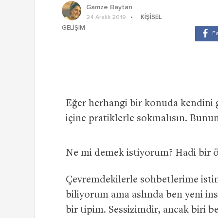
Gamze Baytan
KIŞISEL
24 Aralık 2019
GELIŞIM
Eğer herhangi bir konuda kendini g
içine pratiklerle sokmalısın. Bunu
Ne mi demek istiyorum? Hadi bir ö
Çevremdekilerle sohbetlerime isti
biliyorum ama aslında ben yeni in
bir tipim. Sessizimdir, ancak bir