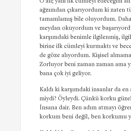
O an; yani ilk cümleyi edeceğim 
ağzımdan çıkarıyordum ki zaten 
tamamlamış bile oluyordum. Daha 
meydan okuyordum ve başarıyordu
karşımdaki benimle ilgilenmiş, 
birine ilk cümleyi kurmaktı ve be
de göze alıyordum. Kişisel almam
Zorluyor beni zaman zaman ama y
bana çok iyi geliyor.
Kaldı ki karşımdaki insanlar da en
miydi? Öyleydi. Çünkü korku güzelli
İnsana dair. Ben adım atmayı öğr
korkum beni değil, ben korkumu y