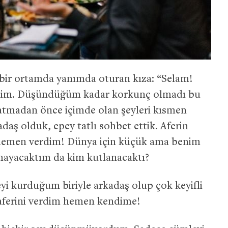
t bir ortamda yanımda oturan kıza: “Selam!
edim. Düşündüğüm kadar korkunç olmadı bu
atmadan önce içimde olan şeyleri kısmen
daş olduk, epey tatlı sohbet ettik. Aferin
hemen verdim! Dünya için küçük ama benim
mayacaktım da kim kutlanacaktı?
yi kurduğum biriyle arkadaş olup çok keyifli
 aferini verdim hemen kendime!