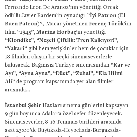
Fernando Leon De Aranoa’nın yönettiği Orcak
ödüllü Javier Bardem’in oynadığı
”İyi Patron (El
Buen Patron)”,
Macar yönetmen
Ferenç Török
’ün
filmi
“
1945”
,
Marina Horbaç
’ın yönettiği
“
Klondike”
, “Neşeli Çiftlik: Tren Kalkıyor!”,
“Yakari”
gibi hem yetişkinler hem de çocuklar için
18 filmden oluşan bir seçki sinemaseverlerle
buluşacak. Bağımsız Türkiye sinemasından
“Kar ve
Ayı”,
“
Ayna Ayna”, “Düet”, “Zuhal”, “Ela Hilmi
Ali”
de program kapsamında yer alan filmler
arasında…
İstanbul Şehir Hatları
sinema günlerini kapsayan
9 gün boyunca Adalar’a özel sefer düzenleyecek.
Sinemaseverler, 8-16 Temmuz tarihleri arasında
saat 23:00’de Büyükada-Heybeliada-Burgazada-