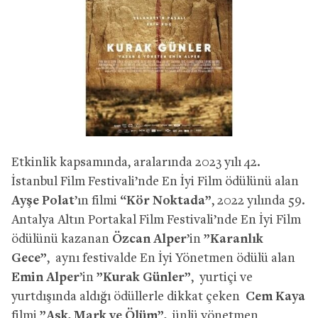
Etkinlik kapsamında, aralarında 2023 yılı 42.
İstanbul Film Festivali’nde En İyi Film ödülünü alan
Ayşe Polat
’ın filmi
“
Kör Noktada”
, 2022 yılında 59.
Antalya Altın Portakal Film Festivali’nde En İyi Film
ödülünü kazanan
Özcan Alper
’in
”Karanlık
Gece”
, aynı festivalde En İyi Yönetmen ödülü alan
Emin Alper
’in
”Kurak Günler”
, yurtiçi ve
yurtdışında aldığı ödüllerle dikkat çeken
Cem Kaya
filmi
”Aşk, Mark ve Ölüm”,
ünlü yönetmen