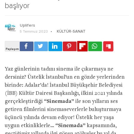
başlıyor
Uplifers
KÜLTÜR-SANAT
5 Temmuz 2023
Yaz günlerinin tadını sinema ile çıkarmaya ne
dersiniz? Üstelik İstanbul’un en gözde yerlerinden
birinde: Adalar’da! İstanbul Büyükşehir Belediyesi
(İBB) Kültür Dairesi Başkanlığı, ilkini 2021 yılında
gerçekleştirdiği
“Sinemada”
ile son yılların ses
getiren filmlerini sinemaseverlerle buluşturmaya
üçüncü yılında devam ediyor! Üstelik her yaşa
uygun etkinliklerle…
“Sinemada”
kapsamında,
geçtiğimiz yıllarda ilgi gören atölyeler bu yıl da