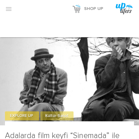
Reklamı Göster

SHOP UP
Reklamı Gizle
EXPLORE UP
Kültür-Sanat
Adalarda film keyfi “Sinemada” ile