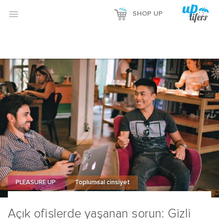

SHOP UP
PLEASURE UP
Toplumsal cinsiyet
Açık ofislerde yaşanan sorun: Gizli