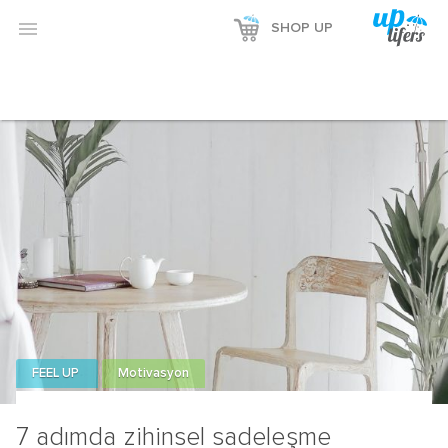

SHOP UP
FEEL UP
Motivasyon
7 adımda zihinsel sadeleşme