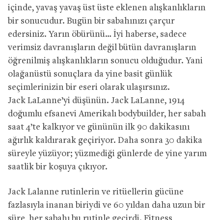
içinde, yavaş yavaş üst üste eklenen alışkanlıkların
bir sonucudur. Bugün bir sabahınızı çarçur
edersiniz. Yarın öbürünü… İyi haberse, sadece
verimsiz davranışların değil bütün davranışların
öğrenilmiş alışkanlıkların sonucu olduğudur. Yani
olağanüstü sonuçlara da yine basit günlük
seçimlerinizin bir eseri olarak ulaşırsınız.
Jack LaLanne’yi düşünün. Jack LaLanne, 1914
doğumlu efsanevi Amerikalı bodybuilder, her sabah
saat 4’te kalkıyor ve gününün ilk 90 dakikasını
ağırlık kaldırarak geçiriyor. Daha sonra 30 dakika
süreyle yüzüyor; yüzmediği günlerde de yine yarım
saatlik bir koşuya çıkıyor.
Jack Lalanne rutinlerin ve ritüellerin gücüne
fazlasıyla inanan biriydi ve 60 yıldan daha uzun bir
süre, her sabahı bu rutinle geçirdi. Fitness