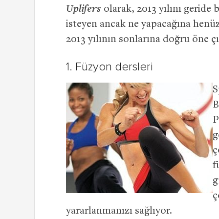
Uplifers
olarak, 2013 yılını geride
isteyen ancak ne yapacağına henüz
2013 yılının sonlarına doğru öne çık
1. Füzyon dersleri
S
B
P
g
ç
f
g
ç
yararlanmanızı sağlıyor.