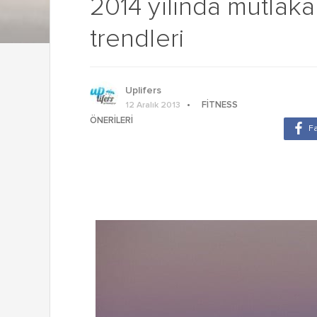
2014 yılında mutla
trendleri
Uplifers
FITNESS
12 Aralık 2013
ÖNERILERI