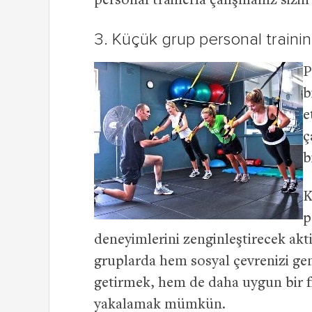
personal trainerla çalışmanız sizin 
3. Küçük grup personal traini
P
b
e
ç
b
K
p
deneyimlerini zenginleştirecek akti
gruplarda hem sosyal çevrenizi gen
getirmek, hem de daha uygun bir fi
yakalamak mümkün.