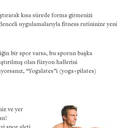
ıştırarak kısa sürede forma girmenizi
lenceli uygulamalarıyla fitness rutininize yeni
ndiğin bir spor varsa, bu sporun başka
ştırılmış olan füzyon hallerini
ıyorsanız, “Yogalates”i (yoga+pilates)
niz ve yer
un!
i spor aleti.