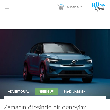

SHOP UP
ADVERTORIAL
GREEN UP
Sürdürülebilirlik
Zamanın ötesinde bir deneyim: