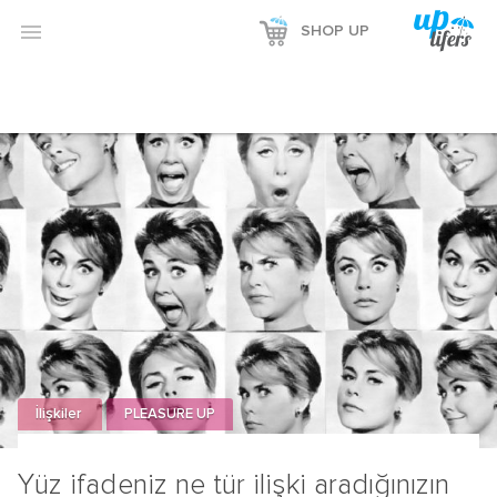

SHOP UP
İlişkiler
PLEASURE UP
Yüz ifadeniz ne tür ilişki aradığınızın