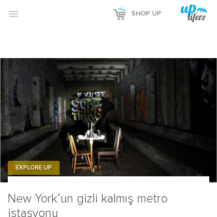

SHOP UP
EXPLORE UP
New York’un gizli kalmış metro
istasyonu