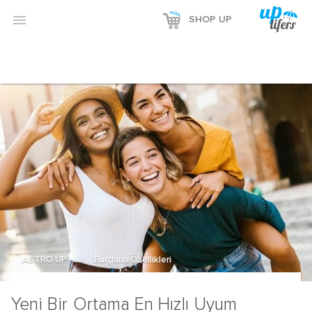
Reklamı Göster

SHOP UP
Reklamı Gizle
ASTRO UP
Burçların Özellikleri
Yeni Bir Ortama En Hızlı Uyum