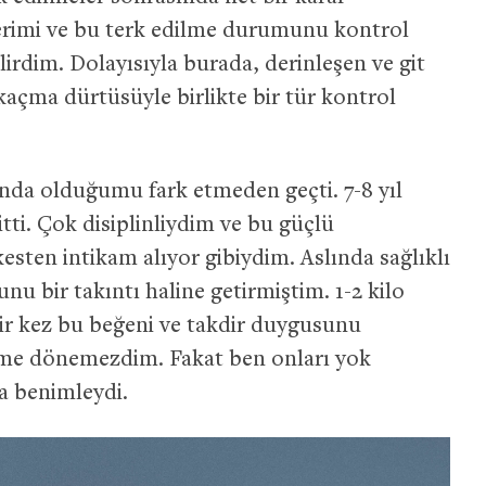
lerimi ve bu terk edilme durumunu kontrol
dim. Dolayısıyla burada, derinleşen ve git
kaçma dürtüsüyle birlikte bir tür kontrol
unda olduğumu fark etmeden geçti. 7-8 yıl
i. Çok disiplinliydim ve bu güçlü
esten intikam alıyor gibiydim. Aslında sağlıklı
u bir takıntı haline getirmiştim. 1-2 kilo
r kez bu beğeni ve takdir duygusunu
lime dönemezdim. Fakat ben onları yok
a benimleydi.