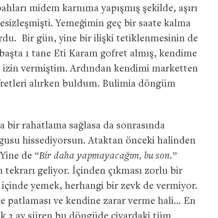
bahları midem karnıma yapışmış şekilde, aşırı
sizleşmişti. Yemeğimin geç bir saate kalma
du. Bir gün, yine bir ilişki tetiklenmesinin de
a başta 1 tane Eti Karam gofret almış, kendime
ye izin vermiştim. Ardından kendimi marketten
ofretleri alırken buldum. Bulimia döngüm
ta bir rahatlama sağlasa da sonrasında
gusu hissediyorsun. Ataktan önceki halinden
 Yine de
“Bir daha yapmayacağım, bu son.”
tekrarı geliyor. İçinden çıkması zorlu bir
a içinde yemek, herhangi bir zevk de vermiyor.
ke patlaması ve kendine zarar verme hali… En
şık 3 ay süren bu döngüde civardaki tüm