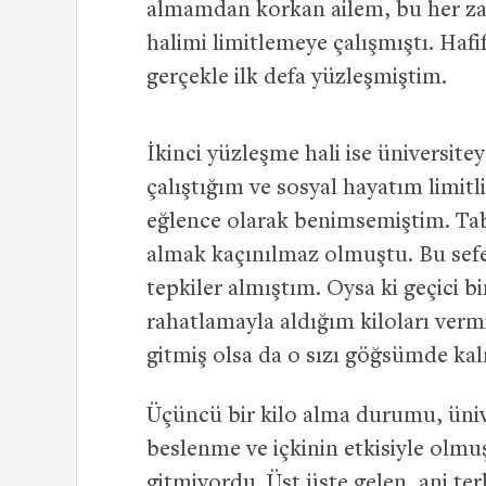
almamdan korkan ailem, bu her za
halimi limitlemeye çalışmıştı. Hafi
gerçekle ilk defa yüzleşmiştim.
İkinci yüzleşme hali ise üniversit
çalıştığım ve sosyal hayatım limitl
eğlence olarak benimsemiştim. Tab
almak kaçınılmaz olmuştu. Bu sef
tepkiler almıştım. Oysa ki geçici 
rahatlamayla aldığım kiloları vermi
gitmiş olsa da o sızı göğsümde kal
Üçüncü bir kilo alma durumu, ünive
beslenme ve içkinin etkisiyle olmu
gitmiyordu. Üst üste gelen, ani ter