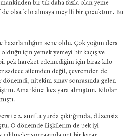
mankinden bir tık daha fazla olan yeme
f de olsa kilo almaya meyilli bir çocuktum. Bu
eye hazırlandığım sene oldu. Çok yoğun ders
i olduğu için yemek yemeyi bir kaçış ve
ii pek hareket edemediğim için biraz kilo
er sadece ailemden değil, çevremden de
bir dönemdi, nitekim sınav sonrasında gelen
ştim. Ama ikinci kez yara almıştım. Kilolar
mıştı.
rsite 2. sınıfta yurda çıktığımda, düzensiz
ştu. O dönemde ilişkilerim de pek iyi
k edilmeler sonrasında net bir karar