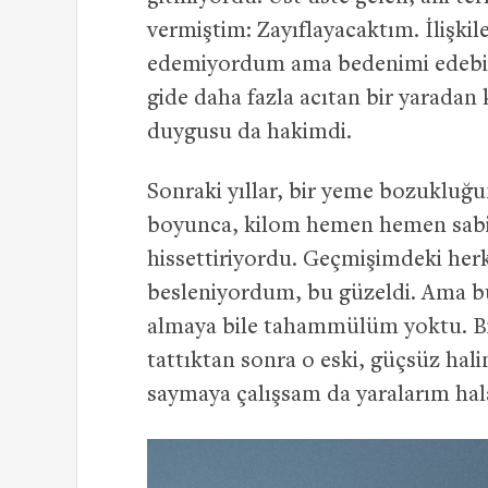
vermiştim: Zayıflayacaktım. İlişki
edemiyordum ama bedenimi edebilir
gide daha fazla acıtan bir yaradan 
duygusu da hakimdi.
Sonraki yıllar, bir yeme bozukluğ
boyunca, kilom hemen hemen sabitt
hissettiriyordu. Geçmişimdeki herk
besleniyordum, bu güzeldi. Ama bun
almaya bile tahammülüm yoktu. Bi
tattıktan sonra o eski, güçsüz ha
saymaya çalışsam da yaralarım hal