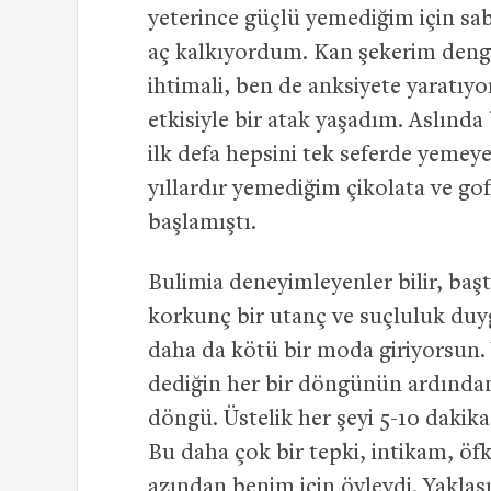
yeterince güçlü yemediğim için sa
aç kalkıyordum. Kan şekerim denge
ihtimali, ben de anksiyete yaratıyor
etkisiyle bir atak yaşadım. Aslınd
ilk defa hepsini tek seferde yeme
yıllardır yemediğim çikolata ve g
başlamıştı.
Bulimia deneyimleyenler bilir, baş
korkunç bir utanç ve suçluluk duy
daha da kötü bir moda giriyorsun.
dediğin her bir döngünün ardından 
döngü. Üstelik her şeyi 5-10 dakik
Bu daha çok bir tepki, intikam, öf
azından benim için öyleydi. Yakla