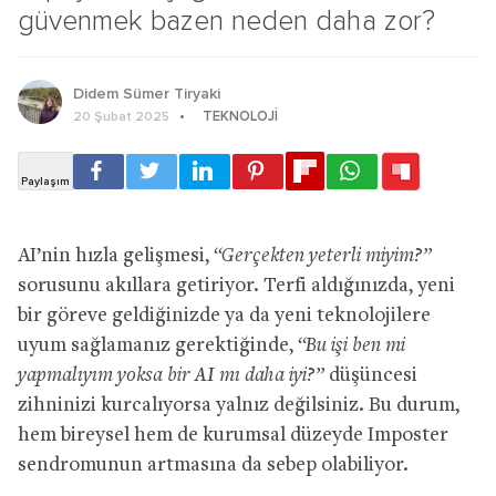
güvenmek bazen neden daha zor?
Didem Sümer Tiryaki
TEKNOLOJI
20 Şubat 2025
AI’nin hızla gelişmesi,
“Gerçekten yeterli miyim?”
sorusunu akıllara getiriyor. Terfi aldığınızda, yeni
bir göreve geldiğinizde ya da yeni teknolojilere
uyum sağlamanız gerektiğinde,
“Bu işi ben mi
yapmalıyım yoksa bir AI mı daha iyi?”
düşüncesi
zihninizi kurcalıyorsa yalnız değilsiniz. Bu durum,
hem bireysel hem de kurumsal düzeyde Imposter
sendromunun artmasına da sebep olabiliyor.