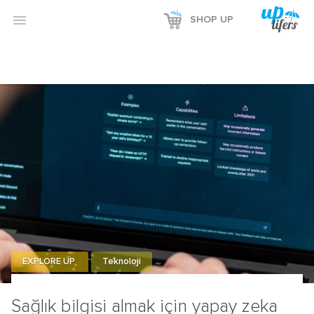
Reklamı Göster

SHOP UP
Reklamı Gizle
EXPLORE UP
Teknoloji
Sağlık bilgisi almak için yapay zeka