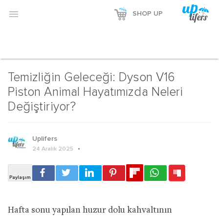
Reklamı Göster

SHOP UP
Reklamı Gizle
ADVERTORIAL
HOME UP
Temizliğin Geleceği: Dyson V16
Piston Animal Hayatımızda Neleri
Değiştiriyor?
Uplifers
24 Aralık 2025
Hafta sonu yapılan huzur dolu kahvaltının