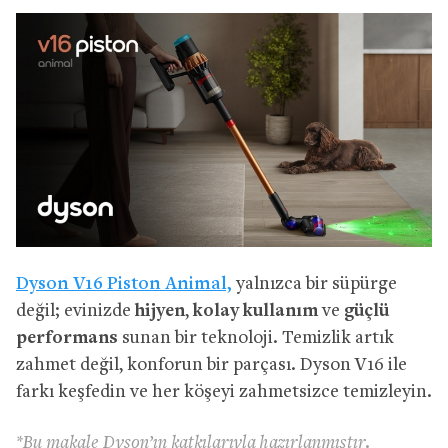
Dyson V16 Piston Animal,
yalnızca bir süpürge
değil; evinizde
hijyen
,
kolay kullanım
ve
güçlü
performans
sunan bir teknoloji. Temizlik artık
zahmet değil, konforun bir parçası. Dyson V16 ile
farkı keşfedin ve her köşeyi zahmetsizce temizleyin.
*Bu makale Dyson’ın katkılarıyla hazırlanmıştır.