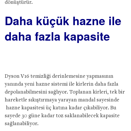
dönüştürür.
Daha küçük hazne ile
daha fazla kapasite
​​
​​
Dyson V16
temizliği derinlemesine yapması
nın
yanında
yeni hazne sistemi
ile
kirlerin daha fazla
depolanabilmesini sağlıyor
. Toplanan kir
leri
, tek bir
hareketle sıkıştır
maya yarayan mandal sayesinde
hazne kapasitesi üç katına
kadar çıkabiliyor
. Bu
sayede 30 güne kadar toz saklanabilecek kapasite
sağlan
abiliyor.