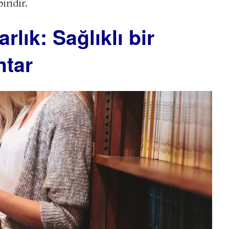
iridir.
rlık: Sağlıklı bir
htar