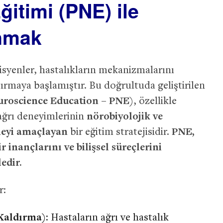
Eğitimi (PNE) ile
anmak
inisyenler, hastalıkların mekanizmalarını
tırmaya başlamıştır. Bu doğrultuda geliştirilen
euroscience Education – PNE)
, özellikle
in ağrı deneyimlerinin
nörobiyolojik ve
meyi amaçlayan
bir eğitim stratejisidir.
PNE,
 inançlarını ve bilişsel süreçlerini
edir.
r:
Kaldırma):
Hastaların ağrı ve hastalık