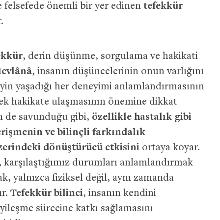
 felsefede önemli bir yer edinen
tefekkür
.
ekkür
, derin düşünme, sorgulama ve hakikati
evlânâ
, insanın düşüncelerinin onun varlığını
reyin yaşadığı her deneyimi anlamlandırmasının
erek hakikate ulaşmasının önemine dikkat
n de savunduğu gibi,
özellikle hastalık gibi
 erişmenin ve bilinçli farkındalık
üzerindeki dönüştürücü etkisini
ortaya koyar.
, karşılaştığımız durumları anlamlandırmak
k, yalnızca fiziksel değil, aynı zamanda
ır.
Tefekkür bilinci
, insanın kendini
 iyileşme sürecine katkı sağlamasını