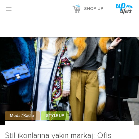

SHOP UP
Moda / Kadın
STYLE UP
Stil ikonlarına yakın markaj: Ofis