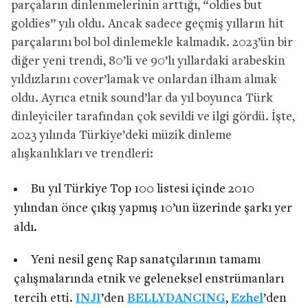
parçaların dinlenmelerinin arttığı, “oldies but
goldies” yılı oldu. Ancak sadece geçmiş yılların hit
parçalarını bol bol dinlemekle kalmadık. 2023’ün bir
diğer yeni trendi, 80’li ve 90’lı yıllardaki arabeskin
yıldızlarını cover’lamak ve onlardan ilham almak
oldu. Ayrıca etnik sound’lar da yıl boyunca Türk
dinleyiciler tarafından çok sevildi ve ilgi gördü. İşte,
2023 yılında Türkiye’deki müzik dinleme
alışkanlıkları ve trendleri:
Bu yıl Türkiye Top 100 listesi içinde 2010
yılından önce çıkış yapmış 10’un üzerinde şarkı yer
aldı.
Yeni nesil genç Rap sanatçılarının tamamı
çalışmalarında etnik ve geleneksel enstrümanları
tercih etti.
INJI
’den
BELLYDANCING
,
Ezhel
’den