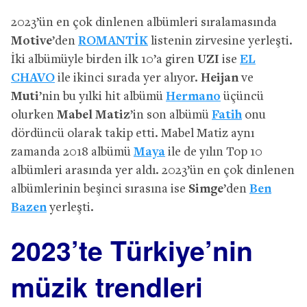
2023’ün en çok dinlenen albümleri sıralamasında
Motive
’den
ROMANTİK
listenin zirvesine yerleşti.
İki albümüyle birden ilk 10’a giren
UZI
ise
EL
CHAVO
ile ikinci sırada yer alıyor.
Heijan
ve
Muti
’nin bu yılki hit albümü
Hermano
üçüncü
olurken
Mabel Matiz
’in son albümü
Fatih
onu
dördüncü olarak takip etti. Mabel Matiz aynı
zamanda 2018 albümü
Maya
ile de yılın Top 10
albümleri arasında yer aldı. 2023’ün en çok dinlenen
albümlerinin beşinci sırasına ise
Simge
’den
Ben
Bazen
yerleşti.
2023’te Türkiye’nin
müzik trendleri