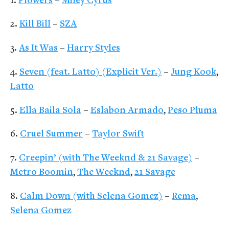
Flowers
–
Miley Cyrus
Kill Bill
–
SZA
As It Was
–
Harry Styles
Seven (feat. Latto) (Explicit Ver.)
–
Jung Kook
,
Latto
Ella Baila Sola
–
Eslabon Armado
,
Peso Pluma
Cruel Summer
–
Taylor Swift
Creepin’ (with The Weeknd & 21 Savage)
–
Metro Boomin
,
The Weeknd
,
21 Savage
Calm Down (with Selena Gomez)
–
Rema
,
Selena Gomez