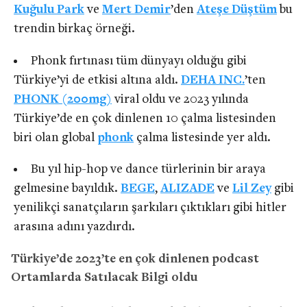
Kuğulu Park
ve
Mert Demir
’den
Ateşe Düştüm
bu
trendin birkaç örneği.
Phonk fırtınası tüm dünyayı olduğu gibi
Türkiye’yi de etkisi altına aldı.
DEHA INC.
’ten
PHONK (200mg)
viral oldu ve 2023 yılında
Türkiye’de en çok dinlenen 10 çalma listesinden
biri olan global
phonk
çalma listesinde yer aldı.
Bu yıl hip-hop ve dance türlerinin bir araya
gelmesine bayıldık.
BEGE
,
ALIZADE
ve
Lil Zey
gibi
yenilikçi sanatçıların şarkıları çıktıkları gibi hitler
arasına adını yazdırdı.
Türkiye’de 2023’te en çok dinlenen podcast
Ortamlarda Satılacak Bilgi oldu