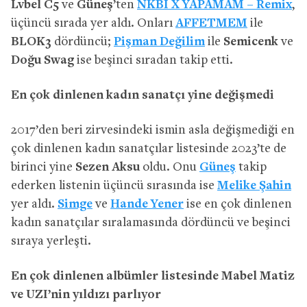
Lvbel C5
ve
Güneş
’ten
NKBİ X YAPAMAM – Remix
,
üçüncü sırada yer aldı. Onları
AFFETMEM
ile
BLOK3
dördüncü;
Pişman Değilim
ile
Semicenk
ve
Doğu Swag
ise beşinci sıradan takip etti.
En çok dinlenen kadın sanatçı yine değişmedi
2017’den beri zirvesindeki ismin asla değişmediği en
çok dinlenen kadın sanatçılar listesinde 2023’te de
birinci yine
Sezen Aksu
oldu. Onu
Güneş
takip
ederken listenin üçüncü sırasında ise
Melike Şahin
yer aldı.
Simge
ve
Hande Yener
ise en çok dinlenen
kadın sanatçılar sıralamasında dördüncü ve beşinci
sıraya yerleşti.
En çok dinlenen albümler listesinde Mabel Matiz
ve UZI’nin yıldızı parlıyor