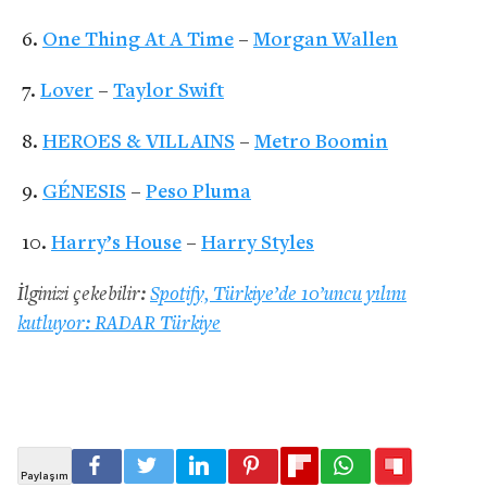
One Thing At A Time
–
Morgan Wallen
Lover
–
Taylor Swift
HEROES & VILLAINS
–
Metro Boomin
GÉNESIS
–
Peso Pluma
Harry’s House
–
Harry Styles
İlginizi çekebilir:
Spotify, Türkiye’de 10’uncu yılını
kutluyor: RADAR Türkiye