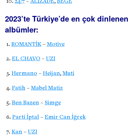
24/7
–
ALIZADE
,
BEGE
2023’te Türkiye’de en çok dinlenen
albümler:
ROMANTİK
–
Motive
EL CHAVO
–
UZI
Hermano
–
Heijan
,
Muti
Fatih
–
Mabel Matiz
Ben Bazen
–
Simge
Parti İptal
–
Emir Can İğrek
Kan
–
UZI