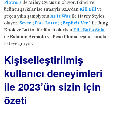
Flowers
ile
Miley Cyrus
’un oluyor. İkinci ve
üçüncü şarkılar ise sırasıyla
SZA
’dan
Kill Bill
ve
geçen yılın şampiyonu
As It Was
ile
Harry Styles
oluyor.
Seven (feat. Latto) (Explicit Ver.)
ile
Jung
Kook
ve
Latto
dördüncü olurken
Ella Baila Sola
ile
Eslabon Armado
ve
Peso Pluma
beşinci sıradan
listeye giriyor.
Kişiselleştirilmiş
kullanıcı deneyimleri
ile 2023’ün sizin için
özeti