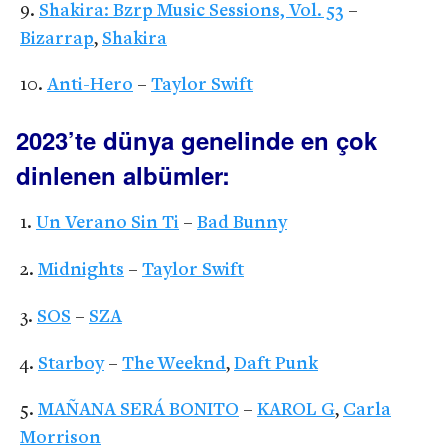
Shakira: Bzrp Music Sessions, Vol. 53
–
Bizarrap
,
Shakira
Anti-Hero
–
Taylor Swift
2023’te dünya genelinde en çok
dinlenen albümler:
Un Verano Sin Ti
–
Bad Bunny
Midnights
–
Taylor Swift
SOS
–
SZA
Starboy
–
The Weeknd
,
Daft Punk
MAÑANA SERÁ BONITO
–
KAROL G
,
Carla
Morrison