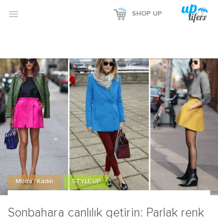

SHOP UP
Moda / Kadın
STYLE UP
Sonbahara canlılık getirin: Parlak renk