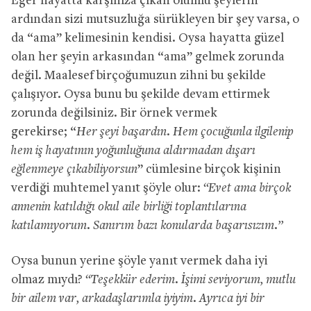
Eğer hayatta karşınıza çıkan olumlu şeylerin
ardından sizi mutsuzluğa sürükleyen bir şey varsa, o
da “ama” kelimesinin kendisi. Oysa hayatta güzel
olan her şeyin arkasından “ama” gelmek zorunda
değil. Maalesef birçoğumuzun zihni bu şekilde
çalışıyor. Oysa bunu bu şekilde devam ettirmek
zorunda değilsiniz. Bir örnek vermek
gerekirse; “
Her şeyi başardın. Hem çocuğunla ilgilenip
hem iş hayatının yoğunluğuna aldırmadan dışarı
eğlenmeye çıkabiliyorsun
” cümlesine birçok kişinin
verdiği muhtemel yanıt şöyle olur:
“Evet ama birçok
annenin katıldığı okul aile birliği toplantılarına
katılamıyorum. Sanırım bazı konularda başarısızım.”
Oysa bunun yerine şöyle yanıt vermek daha iyi
olmaz mıydı?
“Teşekkür ederim. İşimi seviyorum, mutlu
bir ailem var, arkadaşlarımla iyiyim. Ayrıca iyi bir