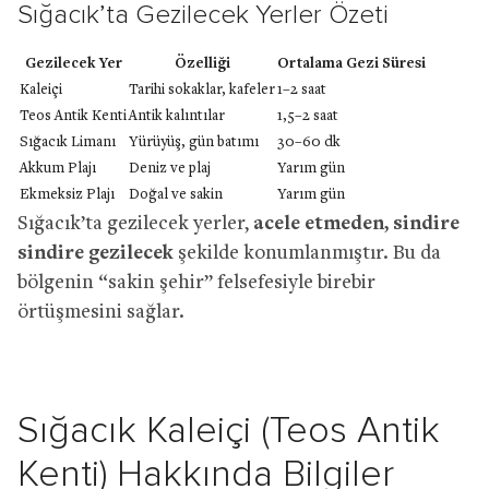
Sığacık’ta Gezilecek Yerler Özeti
Gezilecek Yer
Özelliği
Ortalama Gezi Süresi
Kaleiçi
Tarihi sokaklar, kafeler
1–2 saat
Teos Antik Kenti
Antik kalıntılar
1,5–2 saat
Sığacık Limanı
Yürüyüş, gün batımı
30–60 dk
Akkum Plajı
Deniz ve plaj
Yarım gün
Ekmeksiz Plajı
Doğal ve sakin
Yarım gün
Sığacık’ta gezilecek yerler,
acele etmeden, sindire
sindire gezilecek
şekilde konumlanmıştır. Bu da
bölgenin “sakin şehir” felsefesiyle birebir
örtüşmesini sağlar.
Sığacık Kaleiçi (Teos Antik
Kenti) Hakkında Bilgiler