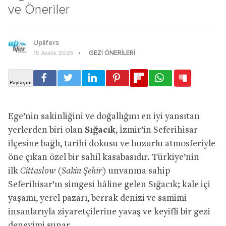
ve Öneriler
Uplifers
GEZI ÖNERILERI
15 Aralık 2025
Ege’nin sakinliğini ve doğallığını en iyi yansıtan
yerlerden biri olan
Sığacık
, İzmir’in Seferihisar
ilçesine bağlı, tarihi dokusu ve huzurlu atmosferiyle
öne çıkan özel bir sahil kasabasıdır. Türkiye’nin
ilk
Cittaslow (Sakin Şehir)
unvanına sahip
Seferihisar’ın simgesi hâline gelen Sığacık; kale içi
yaşamı, yerel pazarı, berrak denizi ve samimi
insanlarıyla ziyaretçilerine yavaş ve keyifli bir gezi
deneyimi sunar.