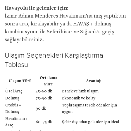
Havayolu ile gelenler için:
İzmir Adnan Menderes Havalimanı’na iniş yaptıktan
sonra araç kiralayabilir ya da HAVAŞ + dolmuş
kombinasyonu ile Seferihisar ve Sığacık’a geçiş
sağlayabilirsiniz.
Ulaşım Seçenekleri Karşılaştırma
Tablosu
Ortalama
Ulaşım Türü
Avantajı
Süre
Özel Araç
45–60 dk
Esnek ve hızlı ulaşım
Dolmuş
75–90 dk
Ekonomik ve kolay
Otobüs +
Toplu taşıma tercih edenler için
90 dk
Dolmuş
uygun
Havalimanı +
60–75 dk
Şehir dışından gelenler için ideal
Araç