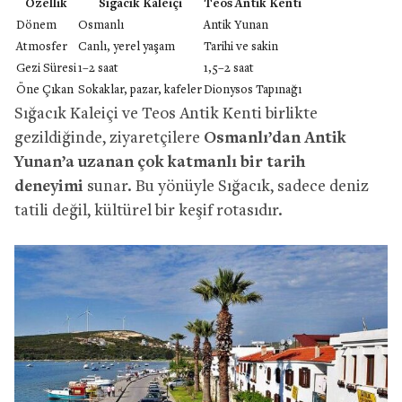
Özellik
Sığacık Kaleiçi
Teos Antik Kenti
Dönem
Osmanlı
Antik Yunan
Atmosfer
Canlı, yerel yaşam
Tarihi ve sakin
Gezi Süresi
1–2 saat
1,5–2 saat
Öne Çıkan
Sokaklar, pazar, kafeler
Dionysos Tapınağı
Sığacık Kaleiçi ve Teos Antik Kenti birlikte
gezildiğinde, ziyaretçilere
Osmanlı’dan Antik
Yunan’a uzanan çok katmanlı bir tarih
deneyimi
sunar. Bu yönüyle Sığacık, sadece deniz
tatili değil, kültürel bir keşif rotasıdır.