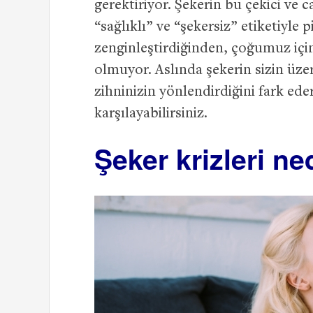
gerektiriyor. Şekerin bu çekici ve 
“sağlıklı” ve “şekersiz” etiketiyle
zenginleştirdiğinden, çoğumuz iç
olmuyor. Aslında şekerin sizin üze
zihninizin yönlendirdiğini fark ede
karşılayabilirsiniz.
Şeker krizleri n