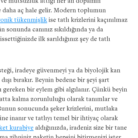
s ve mutsuzluk attığı her an dopamin
e daha aç hale gelir. Modern toplumun
ronik tükenmişlik
ise tatlı krizlerini kaçınılmaz
n sonunda canınız sıkıldığında ya da
settiğinizde ilk sarıldığınız şey de tatlı
isteği, iradeye güvenmeyi ya da biyolojik kan
dışı bırakır. Beynin bedene bir şeyi şart
 gereken bir eylem gibi algılanır. Çünkü beyin
ayatta kalma zorunluluğu olarak tanımlar ve
. Bunun sonucunda şeker krizlerini, mutlaka
ne inanır ve tatlıyı temel bir ihtiyaç olarak
ket kurabiye
aldığınızda, iradeniz size bir tane
ma zihniniz paketin hepsini bitirmenizi ister.