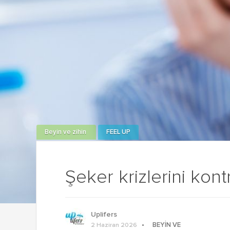
Beyin ve zihin
FEEL UP
Şeker krizlerini kontr
Uplifers
BEYIN VE
2 Haziran 2026