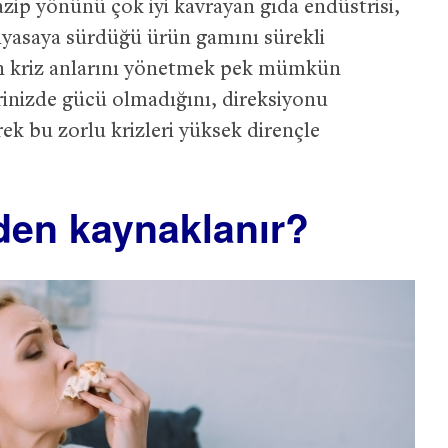
cazip yönünü çok iyi kavrayan gıda endüstrisi,
 piyasaya sürdüğü ürün gamını sürekli
in kriz anlarını yönetmek pek mümkün
rinizde gücü olmadığını, direksiyonu
rek bu zorlu krizleri yüksek dirençle
eden kaynaklanır?