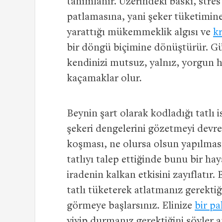
tanımlanır. Üzerindeki baskı, stre
patlamasına, yani şeker tüketimin
yarattığı mükemmeklik algısı ve
k
bir döngü biçimine dönüştürür. Gü
kendinizi mutsuz, yalnız, yorgun his
kaçamaklar olur.
Beynin şart olarak kodladığı tatlı 
şekeri dengelerini gözetmeyi devre 
koşması, ne olursa olsun yapılması
tatlıyı talep ettiğinde bunu bir h
iradenin kalkan etkisini zayıflatır
tatlı tüketerek atlatmanız gerektiği
görmeye başlarsınız. Elinize
bir pa
yiyip durmanız gerektiğini söyler a