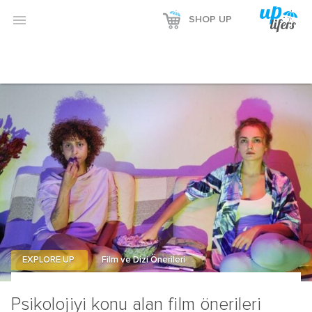
Reklamı Göster

SHOP UP
Reklamı Gizle
EXPLORE UP
Film ve Dizi Önerileri
Psikolojiyi konu alan film önerileri