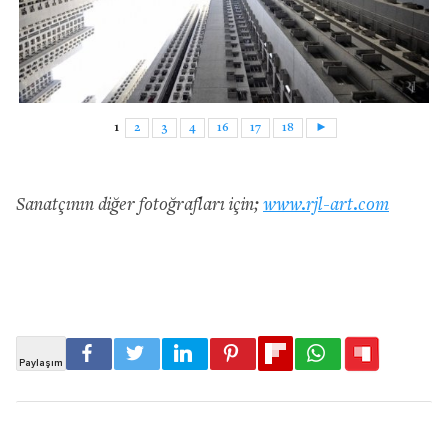
1
2
3
4
16
17
18
►
Sanatçının diğer fotoğrafları için;
www.rjl-art.com