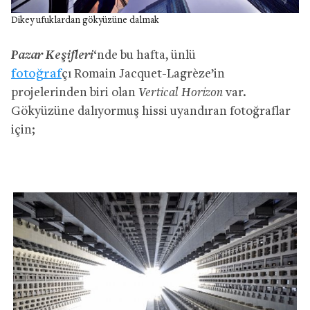
Dikey ufuklardan gökyüzüne dalmak
Pazar Keşifleri
‘nde bu hafta, ünlü
fotoğraf
çı Romain Jacquet-Lagrèze’in
projelerinden biri olan
Vertical Horizon
var.
Gökyüzüne dalıyormuş hissi uyandıran fotoğraflar
için;