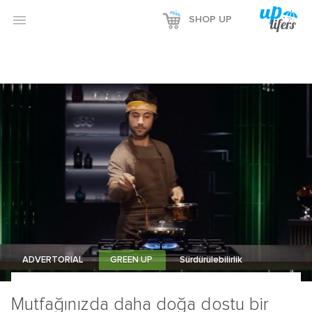

SHOP UP
ADVERTORIAL
GREEN UP
Sürdürülebilirlik
Mutfağınızda daha doğa dostu bir