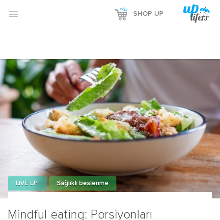

SHOP UP
LIVE UP
Sağlıklı beslenme
Mindful eating: Porsiyonları